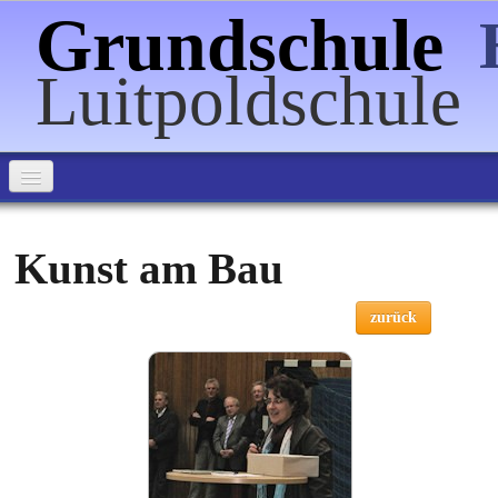
Grundschule
Luitpoldschule
Home
Kunst am Bau
Über uns
Informationen
zurück
Förderverein
Veranstaltungen
Schulpartnerschaften
Bilder
▼