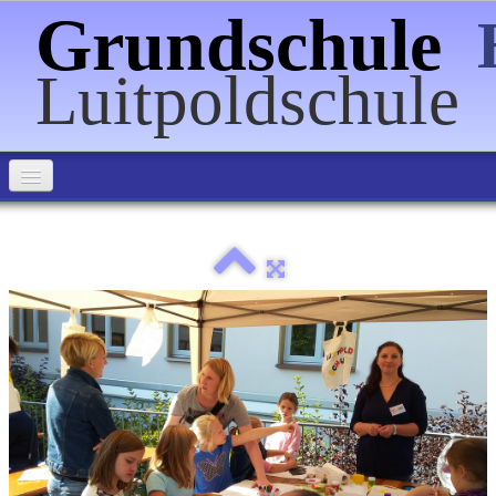
Grundschule
Luitpoldschule
Home
Über uns
Informationen
Förderverein
Veranstaltungen
Schulpartnerschaften
Bilder
▼