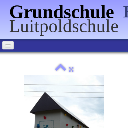
Grundschule
Luitpoldschule
Home
Über uns
Informationen
Förderverein
Veranstaltungen
Schulpartnerschaften
Bilder
▼