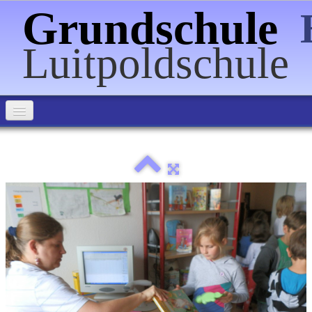
Grundschule
Luitpoldschule
Home
Über uns
Informationen
Förderverein
Veranstaltungen
Schulpartnerschaften
Bilder
▼