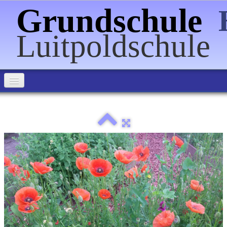
Grundschule
Luitpoldschule
Home
Über uns
Informationen
Förderverein
Veranstaltungen
Schulpartnerschaften
Bilder
▼