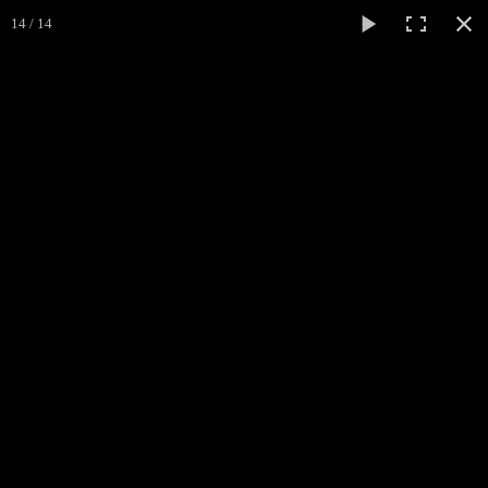
Grundschule
14 / 14
Luitpoldschule
Home
Über uns
Weihnachtsbasar 2025
Informationen
zurück
Förderverein
Veranstaltungen
Schulpartnerschaften
Bilder
▼